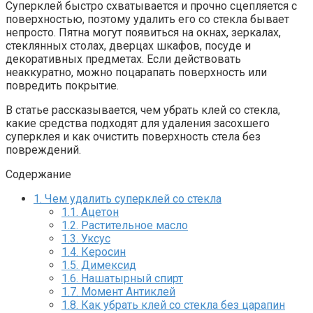
Суперклей быстро схватывается и прочно сцепляется с
поверхностью, поэтому удалить его со стекла бывает
непросто. Пятна могут появиться на окнах, зеркалах,
стеклянных столах, дверцах шкафов, посуде и
декоративных предметах. Если действовать
неаккуратно, можно поцарапать поверхность или
повредить покрытие.
В статье рассказывается, чем убрать клей со стекла,
какие средства подходят для удаления засохшего
суперклея и как очистить поверхность стела без
повреждений.
Содержание
1.
Чем удалить суперклей со стекла
1.1.
Ацетон
1.2.
Растительное масло
1.3.
Уксус
1.4.
Керосин
1.5.
Димексид
1.6.
Нашатырный спирт
1.7.
Момент Антиклей
1.8.
Как убрать клей со стекла без царапин